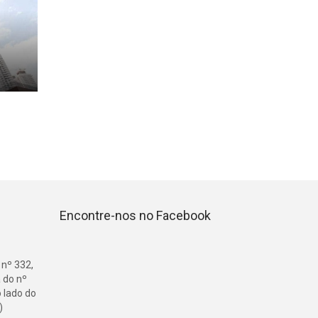
Encontre-nos no Facebook
 nº 332,
 do nº
o lado do
)