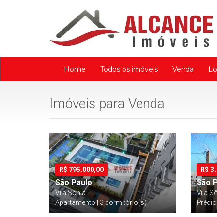
Home
Todos os imóveis
Venda
Lo
Imóveis para Venda
R$
795.000,00
R$
3
São Paulo
São 
Vila Sônia
Vila S
Apartamento | 3 dormitório(s)
Prédio