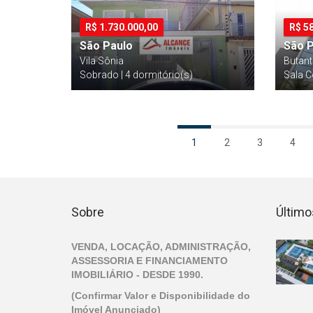
R$
1.730.000,00
R$
5
São Paulo
São 
Vila Sônia
Butan
Sobrado | 4 dormitório(s)
Sala C
1
2
3
4
Sobre
Último
VENDA, LOCAÇÃO, ADMINISTRAÇÃO,
ASSESSORIA E FINANCIAMENTO
IMOBILIÁRIO - DESDE 1990.
(Confirmar Valor e Disponibilidade do
Imóvel Anunciado)