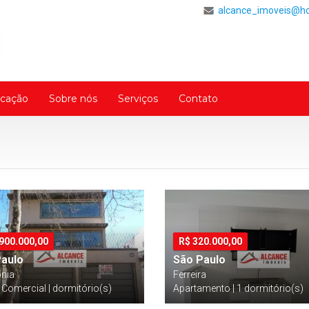
alcance_imoveis@h
cação
Sobre nós
Serviços
Contato
.900.000,00
R$
320.000,00
Paulo
São Paulo
ônia
Ferreira
 Comercial | dormitório(s)
Apartamento | 1 dormitório(s)