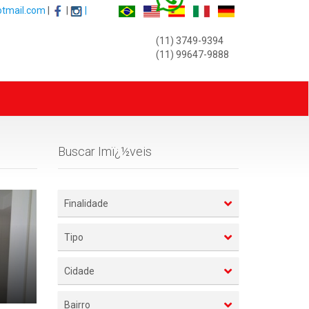
otmail.com
|
|
|
(11) 3749-9394
(11) 99647-9888
Buscar Imï¿½veis
Finalidade
Tipo
Cidade
Bairro