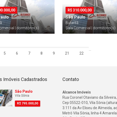
80.000,00
R$
310.000,00
Paulo
São Paulo
tã
Butantã
omercial | dormitório(s)
Sala Comercial | dormitório(s)
...
5
6
7
8
9
21
22
s Imóveis Cadastrados
Contato
São Paulo
Alcance Imóveis
Vila Sônia
Rua Coronel Otaviano da Silveira,
Cep 05522-010, Vila Sônia (altura
R$
795.000,00
3.111 da Av Eliseu de Almeida, a
Metrô Vila Sônia, linha 4 Amarela