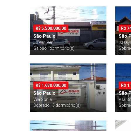
R$
5.500.000,00
R$
7
São Paulo
São 
Jd Peri Peri
Jd Ol
Galpão | dormitório(s)
Sobrad
R$
1.630.000,00
R$
1
São Paulo
São 
Vila Sônia
Vila S
Sobrado | 5 dormitório(s)
Sobrad