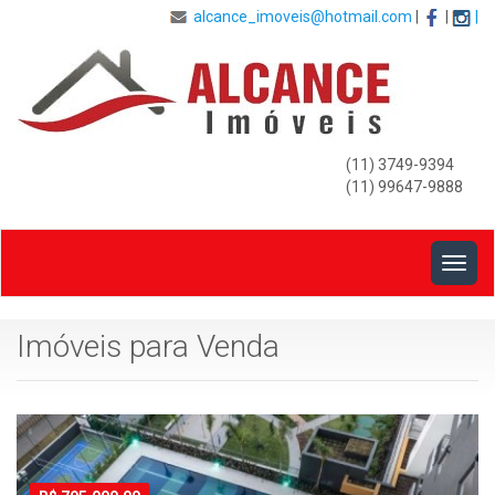
alcance_imoveis@hotmail.com
|
|
|
(11) 3749-9394
(11) 99647-9888
Togg
navig
Imóveis para Venda