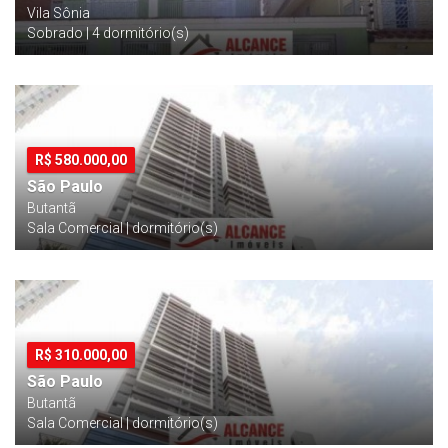
Vila Sônia
Sobrado | 4 dormitório(s)
R$
580.000,00
São Paulo
Butantã
Sala Comercial | dormitório(s)
R$
310.000,00
São Paulo
Butantã
Sala Comercial | dormitório(s)