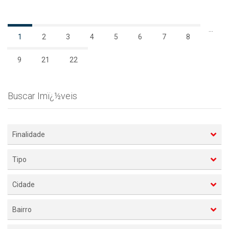
...
1
2
3
4
5
6
7
8
9
21
22
Buscar Imï¿½veis
Finalidade
Tipo
Cidade
Bairro