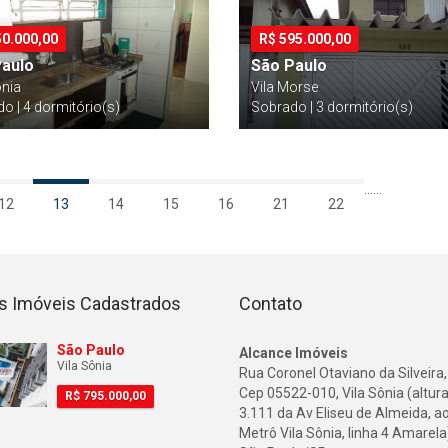
50.000,00
R$
595.000,00
Paulo
São Paulo
ônia
Vila Morse
o | 4 dormitório(s)
Sobrado | 3 dormitório(s)
...
...
12
13
14
15
16
21
22
s Imóveis Cadastrados
Contato
São Paulo
Alcance Imóveis
Vila Sônia
Rua Coronel Otaviano da Silveira,
Cep 05522-010, Vila Sônia (altura
R$
795.000,00
3.111 da Av Eliseu de Almeida, a
Metrô Vila Sônia, linha 4 Amarela