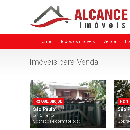
Home
Todos os imóveis
Venda
Lo
Imóveis para Venda
R$
990.000,00
R$
1
São Paulo
São 
Jd Colombo
Jd Tru
Sobrado | 4 dormitório(s)
Sobrad