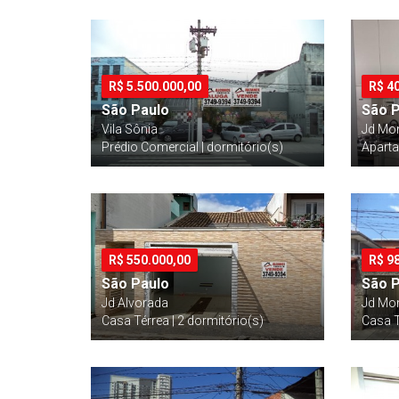
R$
5.500.000,00
R$
4
São Paulo
São 
Vila Sônia
Jd Mo
Prédio Comercial | dormitório(s)
Aparta
R$
550.000,00
R$
9
São Paulo
São 
Jd Alvorada
Jd Mo
Casa Térrea | 2 dormitório(s)
Casa T