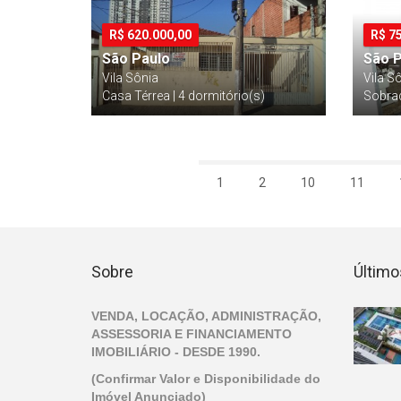
R$
620.000,00
R$
7
São Paulo
São 
Vila Sônia
Vila S
Casa Térrea | 4 dormitório(s)
Sobrad
1
2
10
11
Sobre
Último
VENDA, LOCAÇÃO, ADMINISTRAÇÃO,
ASSESSORIA E FINANCIAMENTO
IMOBILIÁRIO - DESDE 1990.
(Confirmar Valor e Disponibilidade do
Imóvel Anunciado)