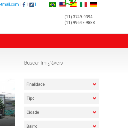
otmail.com
|
|
|
(11) 3749-9394
(11) 99647-9888
Buscar Imï¿½veis
Finalidade
Tipo
Cidade
Bairro