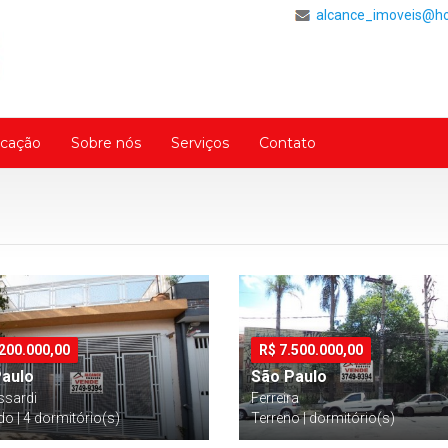
alcance_imoveis@h
cação
Sobre nós
Serviços
Contato
.200.000,00
R$
7.500.000,00
Paulo
São Paulo
ssardi
Ferreira
o | 4 dormitório(s)
Terreno | dormitório(s)