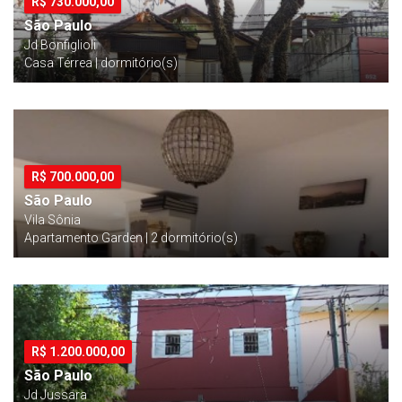
R$
730.000,00
São Paulo
Jd Bonfiglioli
Casa Térrea | dormitório(s)
R$
700.000,00
São Paulo
Vila Sônia
Apartamento Garden | 2 dormitório(s)
R$
1.200.000,00
São Paulo
Jd Jussara