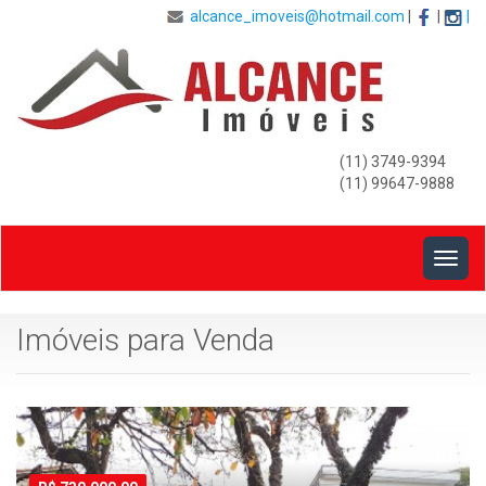
alcance_imoveis@hotmail.com
|
|
|
(11) 3749-9394
(11) 99647-9888
Togg
navig
Imóveis para Venda