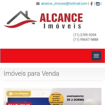
alcance_imoveis@hotmail.com
|
|
|
(11) 3749-9394
(11) 99647-9888
Togg
navig
Imóveis para Venda