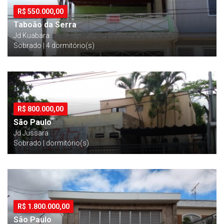
R$
550.000,00
Taboão da Serra
Jd Kuabara
Sobrado | 4 dormitório(s)
R$
800.000,00
São Paulo
Jd Jussara
Sobrado | dormitório(s)
R$
1.800.000,00
São Paulo