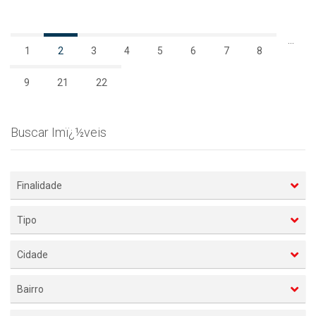
...
1
2
3
4
5
6
7
8
9
21
22
Buscar Imï¿½veis
Finalidade
Tipo
Cidade
Bairro