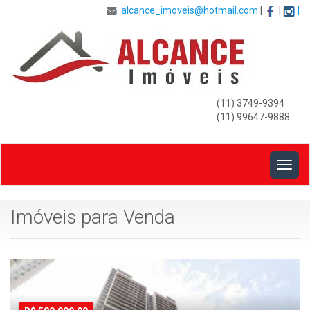
alcance_imoveis@hotmail.com
|
|
|
(11) 3749-9394
(11) 99647-9888
Togg
navig
Imóveis para Venda