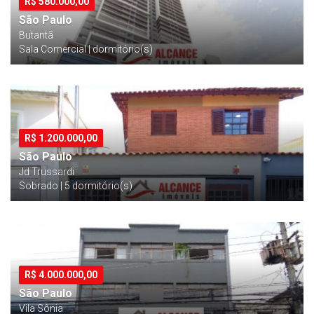
R$
580.000,00
São Paulo
Butantã
Sala Comercial | dormitório(s)
R$
1.200.000,00
São Paulo
Jd Trussardi
Sobrado | 5 dormitório(s)
R$
4.000.000,00
São Paulo
Vila Sônia