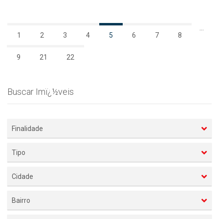
...
1
2
3
4
5
6
7
8
9
21
22
Buscar Imï¿½veis
Finalidade
Tipo
Cidade
Bairro