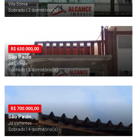
Vila Sônia
Sobrado | 2 dormitório(s)
R$
630.000,00
São Paulo
Jd Celeste
Sobrado | 3 dormitório(s)
R$
700.000,00
São Paulo
Jd Vertentes
Sobrado | 4 dormitório(s)