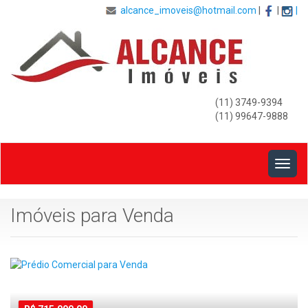
alcance_imoveis@hotmail.com
|
|
|
(11) 3749-9394
(11) 99647-9888
Togg
navig
Imóveis para Venda