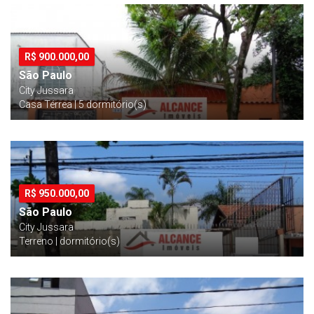
R$
900.000,00
São Paulo
City Jussara
Casa Térrea | 5 dormitório(s)
R$
950.000,00
São Paulo
City Jussara
Terreno | dormitório(s)